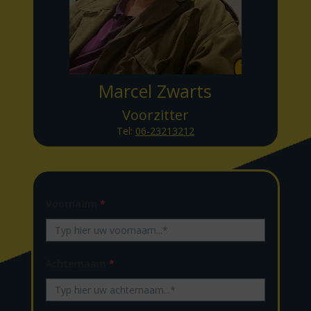
Marcel Zwarts
Voorzitter
Tel:
06-23213212
Voornaam
*
Achternaam
*