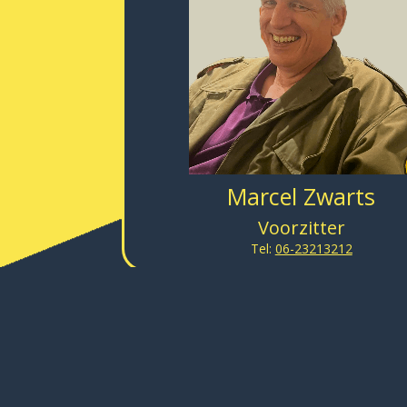
Marcel Zwarts
Voorzitter
Tel:
06-23213212