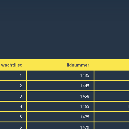
wachtlijst
lidnummer
1
1435
2
1445
3
1458
4
1465
5
1475
6
1479