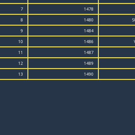
7
1478
8
1480
S
9
1484
10
1486
11
1487
12
1489
13
1490