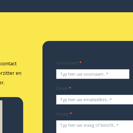
Voornaam
*
 contact
rzitter en
r.
Email
*
Vraag
*