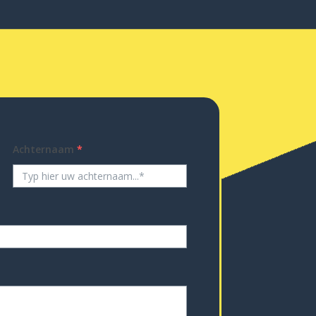
Achternaam
*