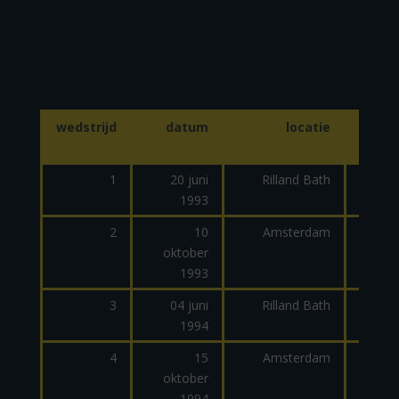
wedstrijd
datum
locatie
dage
1
20 juni
Rilland Bath
1993
2
10
Amsterdam
oktober
1993
3
04 juni
Rilland Bath
1994
dage
4
15
Amsterdam
oktober
1994