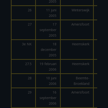
2005
26
11 juni
Winterswijk
2005
dage
27
17
Amersfoort
september
dage
2005
3e NK
18
Heemskerk
december
2005
27.5
19 februari
Heemskerk
2006
28
10 juni
Beemte-
2006
Broekland
dage
29
16
Amersfoort
september
dage
2006