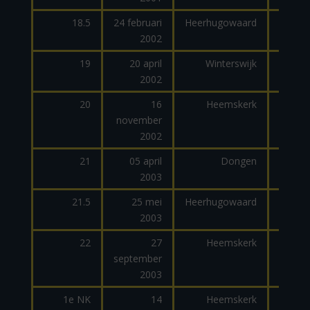
18.5
24 februari
Heerhugowaard
2002
19
20 april
Winterswijk
2002
dage
20
16
Heemskerk
november
dage
2002
21
05 april
Dongen
2003
dage
21.5
25 mei
Heerhugowaard
2003
22
27
Heemskerk
september
dage
2003
1e NK
14
Heemskerk