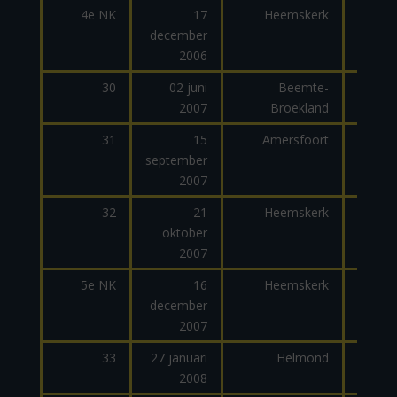
4e NK
17
Heemskerk
december
2006
30
02 juni
Beemte-
2007
Broekland
dage
31
15
Amersfoort
september
dage
2007
32
21
Heemskerk
oktober
2007
5e NK
16
Heemskerk
december
2007
33
27 januari
Helmond
2008