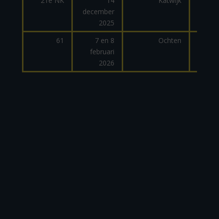
21e NK
14
Katwijk
december
2025
61
7 en 8
Ochten
februari
dage
2026