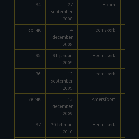
34
27
Hoorn
september
dage
2008
6e NK
14
Heemskerk
december
2008
35
31 januari
Heemskerk
2009
dage
36
12
Heemskerk
september
dage
2009
7e NK
13
Amersfoort
december
2009
37
20 februari
Heemskerk
2010
dage