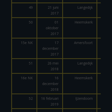
49
21 juni
Langedijk
2017
50
01
Heemskerk
oktober
2017
15e NK
17
Amersfoort
december
2017
51
26 mei
Langedijk
2018
dage
16e NK
16
Heemskerk
december
2018
52
16 februari
IJzendoorn
2019
dage