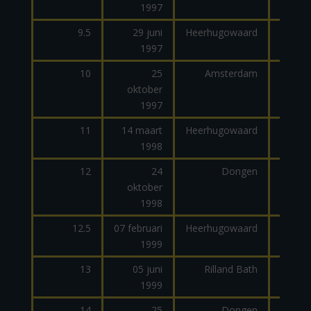
1997
dage
9.5
29 juni
Heerhugowaard
1997
10
25
Amsterdam
oktober
1997
11
14 maart
Heerhugowaard
1998
dage
12
24
Dongen
oktober
dage
1998
12.5
07 februari
Heerhugowaard
1999
13
05 juni
Rilland Bath
1999
dage
14
25
Dongen