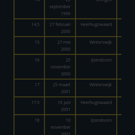
september
dage
1999
14.5
27 februari
Heerhugowaard
2000
15
27 mei
Winterswijk
2000
dage
16
25
IJzendoorn
november
dage
2000
17
25 maart
Winterswijk
2001
dage
17.5
10 juni
Heerhugowaard
2001
18
10
IJzendoorn
november
dage
2001