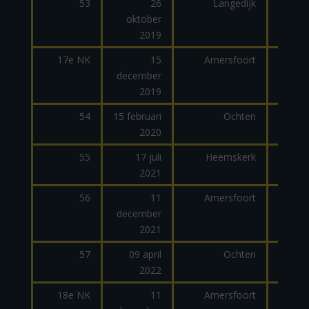
53
26
Langedijk
oktober
dage
2019
17e NK
15
Amersfoort
december
2019
54
15 februari
Ochten
2020
dage
55
17 juli
Heemskerk
2021
dage
56
11
Amersfoort
december
2021
57
09 april
Ochten
2022
dage
18e NK
11
Amersfoort