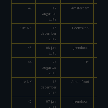
42
12
Amsterdam
augustus
2012
10e NK
16
Heemskerk
december
2012
43
08 juni
IJzendoorn
2013
dage
44
24
Tiel
augustus
dage
2013
11e NK
15
Amersfoort
december
2013
45
07 juni
IJzendoorn
2014
dage