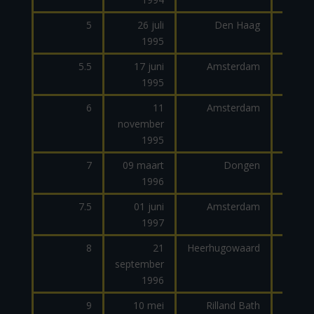
5
26 juli
Den Haag
1995
dage
5.5
17 juni
Amsterdam
1995
6
11
Amsterdam
november
1995
7
09 maart
Dongen
1996
dage
7.5
01 juni
Amsterdam
1997
8
21
Heerhugowaard
september
dage
1996
9
10 mei
Rilland Bath