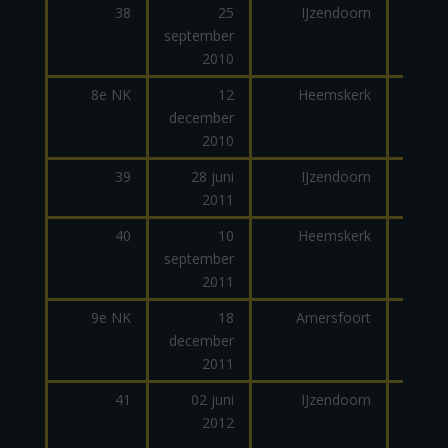
38
25
IJzendoorn
september
dage
2010
8e NK
12
Heemskerk
december
2010
39
28 juni
IJzendoorn
2011
dage
40
10
Heemskerk
september
dage
2011
9e NK
18
Amersfoort
december
2011
41
02 juni
IJzendoorn
2012
dage