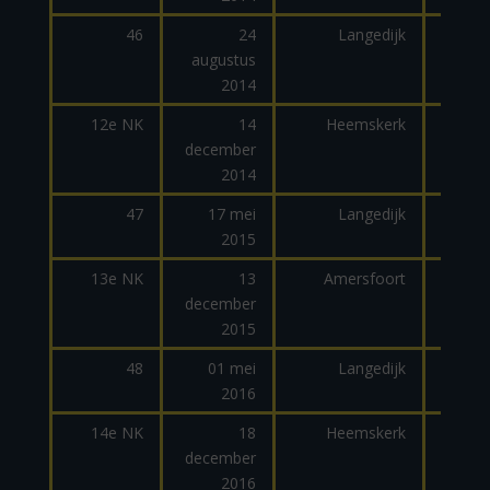
46
24
Langedijk
augustus
2014
12e NK
14
Heemskerk
december
2014
47
17 mei
Langedijk
2015
13e NK
13
Amersfoort
december
2015
48
01 mei
Langedijk
2016
14e NK
18
Heemskerk
december
2016