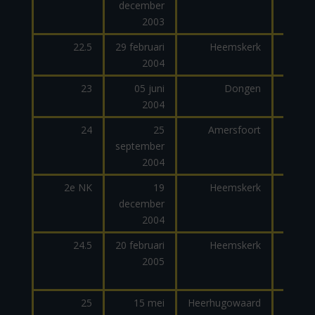
december
2003
22.5
29 februari
Heemskerk
2004
23
05 juni
Dongen
2004
dage
24
25
Amersfoort
september
dage
2004
2e NK
19
Heemskerk
december
2004
24.5
20 februari
Heemskerk
2005
25
15 mei
Heerhugowaard