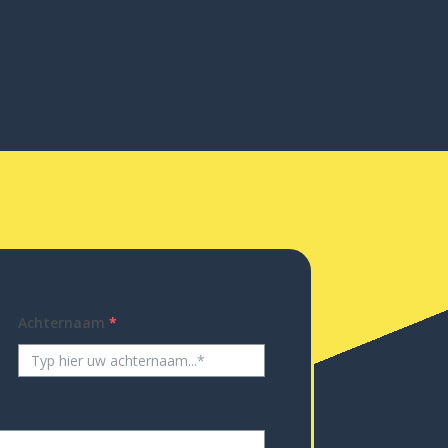
Achternaam
*