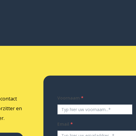
Voornaam
*
 contact
rzitter en
r.
Email
*