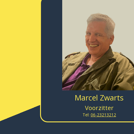
Marcel Zwarts
Voorzitter
Tel:
06-23213212