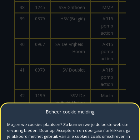
38
1245
SSV Griffioen
MMP
.22
39
0379
HSV (België)
AR15
.223
pomp
action
40
0967
SV De Vrijheid-
AR15
.223
Hoorn
pomp
action
41
0970
SV Doublet
AR15
.223
pomp
action
42
1199
SSV De
Marlin
3030
Vrijheid-Heiloo
Beheer cookie melding
43
0938
SSV De
Evo
9mm
Vrijheid-Heiloo
scorpion
Mogen we cookies plaatsen? Zo kunnen we je de beste website
ervaring bieden. Door op 'Accepteren en doorgaan' te klikken, ga
44
0003
Association
Evo
9mm
je akkoord met het gebruik van alle cookies zoals omschreven in
for Practical
scorpion