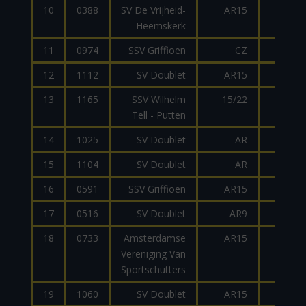
10
0388
SV De Vrijheid-
AR15
.22
Heemskerk
11
0974
SSV Griffioen
CZ
.22
12
1112
SV Doublet
AR15
.223
13
1165
SSV Wilhelm
15/22
.22
Tell - Putten
14
1025
SV Doublet
AR
.223
15
1104
SV Doublet
AR
9mm
16
0591
SSV Griffioen
AR15
.223
17
0516
SV Doublet
AR9
9mm
18
0733
Amsterdamse
AR15
.223
Vereniging Van
Sportschutters
19
1060
SV Doublet
AR15
.223