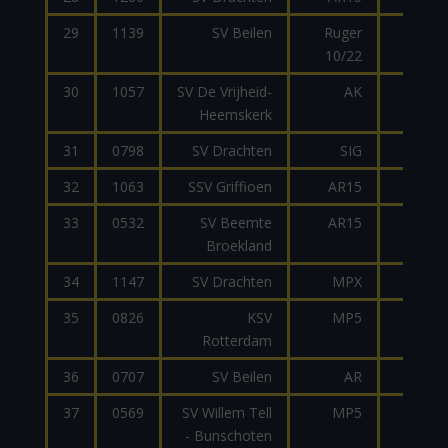
29
1139
SV Beilen
Ruger
.22
10/22
30
1057
SV De Vrijheid-
AK
9mm
Heemskerk
31
0798
SV Drachten
SIG
.223
32
1063
SSV Griffioen
AR15
.223
33
0532
SV Beemte
AR15
9mm
Broekland
34
1147
SV Drachten
MPX
9mm
35
0826
KSV
MP5
9mm
Rotterdam
36
0707
SV Beilen
AR
.223
37
0569
SV Willem Tell
MP5
9mm
- Bunschoten