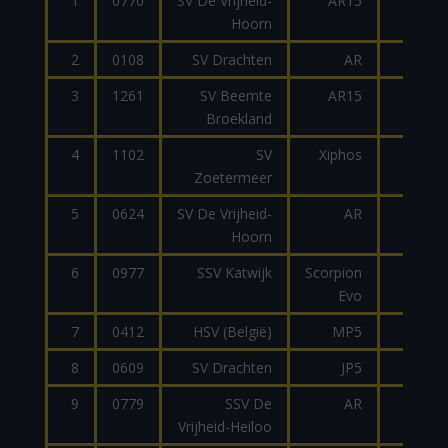
1
0770
SV De Vrijheid-
AR15
.223
Hoorn
2
0108
SV Drachten
AR
.223
3
1261
SV Beemte
AR15
9mm
Broekland
4
1102
SV
Xiphos
9mm
Zoetermeer
5
0624
SV De Vrijheid-
AR
.223
Hoorn
6
0977
SSV Katwijk
Scorpion
9mm
Evo
7
0412
HSV (België)
MP5
9mm
8
0609
SV Drachten
JP5
9mm
9
0779
SSV De
AR
9mm
Vrijheid-Heiloo