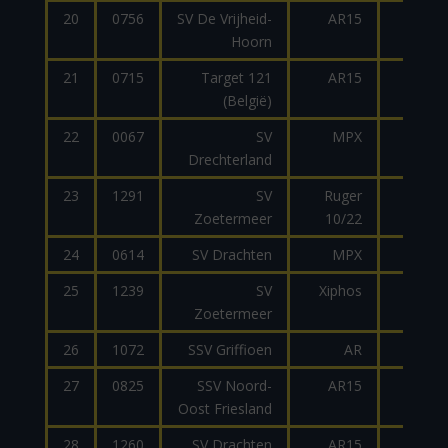
20
0756
SV De Vrijheid-
AR15
.223
Hoorn
21
0715
Target 121
AR15
.223
(België)
22
0067
SV
MPX
9mm
Drechterland
23
1291
SV
Ruger
.22
Zoetermeer
10/22
24
0614
SV Drachten
MPX
9mm
25
1239
SV
Xiphos
9mm
Zoetermeer
26
1072
SSV Griffioen
AR
.223
27
0825
SSV Noord-
AR15
.223
Oost Friesland
28
1260
SV Drachten
AR15
.22