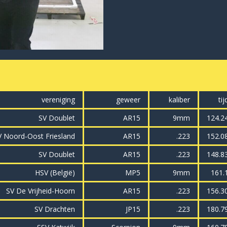
vereniging
geweer
kaliber
tij
SV Doublet
AR15
9mm
124.2
V Noord-Oost Friesland
AR15
.223
152.0
SV Doublet
AR15
.223
148.8
HSV (België)
MP5
9mm
161.
SV De Vrijheid-Hoorn
AR15
.223
156.3
SV Drachten
JP15
.223
180.7