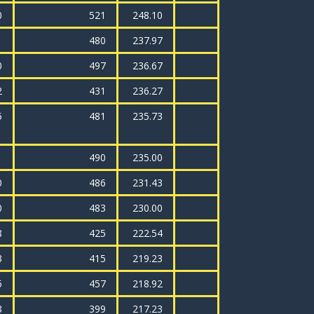
0
521
248.10
1
480
237.97
0
497
236.67
2
431
236.27
5
481
235.73
1
490
235.00
0
486
231.43
0
483
230.00
8
425
222.54
3
415
219.23
5
457
218.92
8
399
217.23