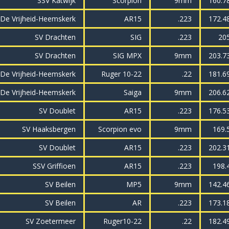
SSV Katwijk
Scorpion
9mm
160.7
 De Vrijheid-Heemskerk
AR15
.223
172.4
SV Drachten
SIG
.223
20
SV Drachten
SIG MPX
9mm
203.7
 De Vrijheid-Heemskerk
Ruger 10-22
.22
181.6
 De Vrijheid-Heemskerk
Saiga
9mm
206.6
SV Doublet
AR15
.223
176.5
SV Haaksbergen
Scorpion evo
9mm
169.
SV Doublet
AR15
.223
202.3
SSV Griffioen
AR15
.223
198.
SV Beilen
MP5
9mm
142.4
SV Beilen
AR
.223
173.1
SV Zoetermeer
Ruger10-22
.22
182.4