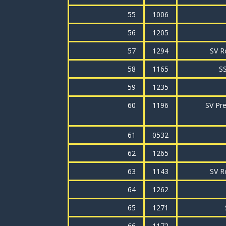
55
1006
56
1205
57
1294
SV R
58
1165
SS
59
1235
60
1196
SV Pre
61
0532
62
1265
63
1143
SV R
64
1262
65
1271
66
1172