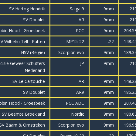
SV Hertog Hendrik
Saiga 9
9mm
21
SV Doublet
AR
9mm
21
obin Hood - Groesbeek
PCC
9mm
204.5
V Wilhelm Tell - Putten
MP15-22
.22
148.4
HSV (België)
Scorpion evo
9mm
189.3
cisie Geweer Schutters
JP
9mm
21
Nederland
SV Le Cartouche
AR
9mm
148.2
SV Doublet
AR9
9mm
185.2
obin Hood - Groesbeek
PCC ADC
9mm
207.4
SV Beemte Broekland
Nordic
9mm
180.6
SV Baarn & Omstreken
Scorpion evo
9mm
196.9
SV Doublet
Ruger 10-22
.22
178.