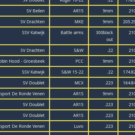
SV Beilen
AR15
9mm
21
SV Drachten
MKE
9mm
205.2
SSV Katwijk
Battle arms
300black
21
out
SV Drachten
S&W
.22
21
obin Hood - Groesbeek
PCC
9mm
21
SSV Katwijk
S&W 15-22
.22
174.8
SV Doublet
MCX
.223
164.8
tsport De Ronde Venen
AR15
9mm
21
SV Doublet
AR15
.223
21
SV Doublet
AR15
.223
21
tsport De Ronde Venen
Luvo
.223
21