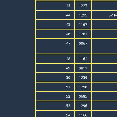
43
1227
44
1295
SV R
45
1167
46
1261
47
0067
48
1164
49
0811
50
1259
51
1258
52
0685
53
1296
54
1166