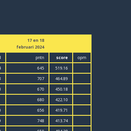
17 en 18
februari 2024
d
pntn
score
opm
4
645
519.16
8
707
464.89
3
670
450.18
1
680
422.10
0
656
419.71
9
748
413.74