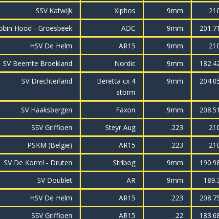
SSV Katwijk
Xiphos
9mm
21
obin Hood - Groesbeek
ADC
9mm
201.7
HSV De Helm
AR15
9mm
21
SV Beemte Broekland
Nordic
9mm
182.4
SV Drechterland
Beretta cx 4
9mm
204.0
storm
SV Haaksbergen
Faxon
9mm
208.5
SSV Griffioen
Steyr Aug
.223
21
PSKM (België)
AR15
.223
21
SV De Korrel - Druten
Stribog
9mm
190.9
SV Doublet
AR
9mm
189.
HSV De Helm
AR15
.223
208.7
SSV Griffioen
AR15
.22
183.6