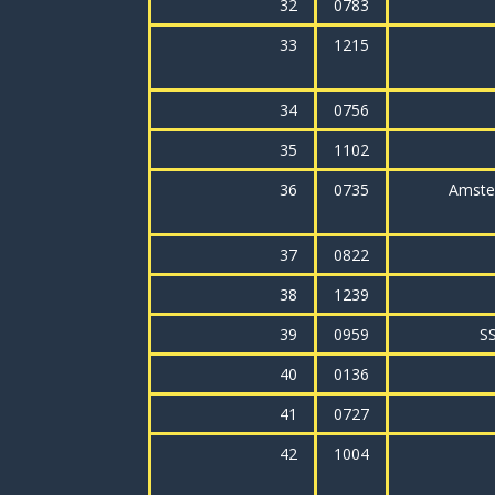
32
0783
33
1215
34
0756
35
1102
36
0735
Amste
37
0822
38
1239
39
0959
SS
40
0136
41
0727
42
1004