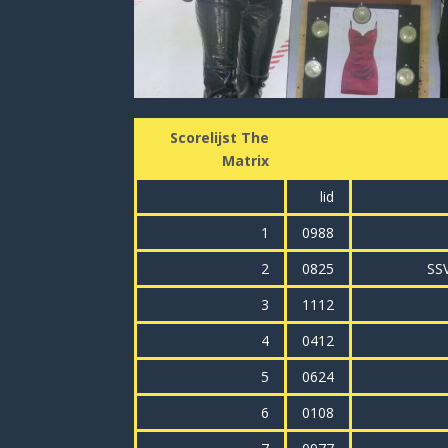
Scorelijst The
Matrix
lid
1
0988
2
0825
SS
3
1112
4
0412
5
0624
6
0108