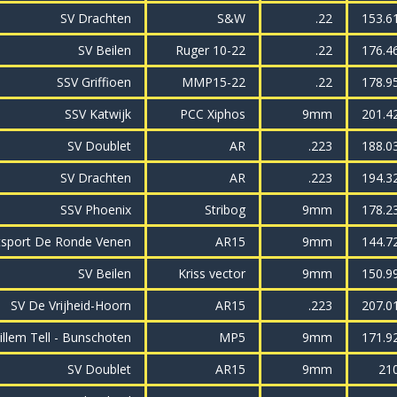
SV Drachten
S&W
.22
153.6
SV Beilen
Ruger 10-22
.22
176.4
SSV Griffioen
MMP15-22
.22
178.9
SSV Katwijk
PCC Xiphos
9mm
201.4
SV Doublet
AR
.223
188.0
SV Drachten
AR
.223
194.3
SSV Phoenix
Stribog
9mm
178.2
tsport De Ronde Venen
AR15
9mm
144.7
SV Beilen
Kriss vector
9mm
150.9
SV De Vrijheid-Hoorn
AR15
.223
207.0
illem Tell - Bunschoten
MP5
9mm
171.9
SV Doublet
AR15
9mm
21