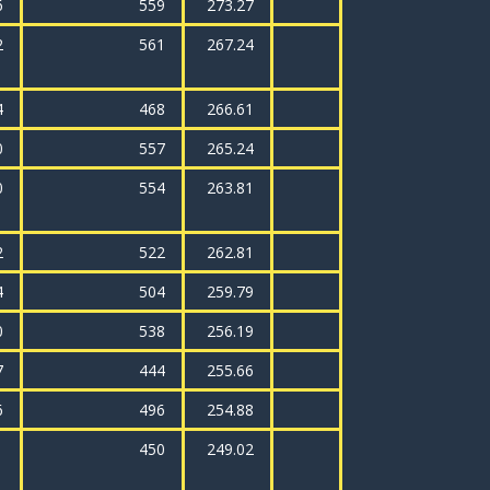
6
559
273.27
2
561
267.24
4
468
266.61
0
557
265.24
0
554
263.81
2
522
262.81
4
504
259.79
0
538
256.19
7
444
255.66
6
496
254.88
1
450
249.02