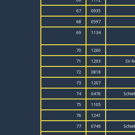
67
0935
68
0597
69
1134
70
1260
71
1293
SV R
72
0818
73
1207
74
0476
Schie
75
1105
76
1241
77
0749
Schie