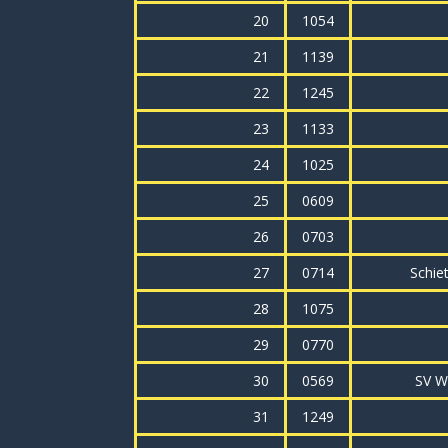
20
1054
21
1139
22
1245
23
1133
24
1025
25
0609
26
0703
27
0714
Schie
28
1075
29
0770
30
0569
SV W
31
1249