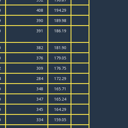
0
408
194.29
9
390
189.98
0
391
186.19
0
382
181.90
0
376
179.05
2
309
176.75
4
284
172.29
0
348
165.71
0
347
165.24
0
345
164.29
0
334
159.05