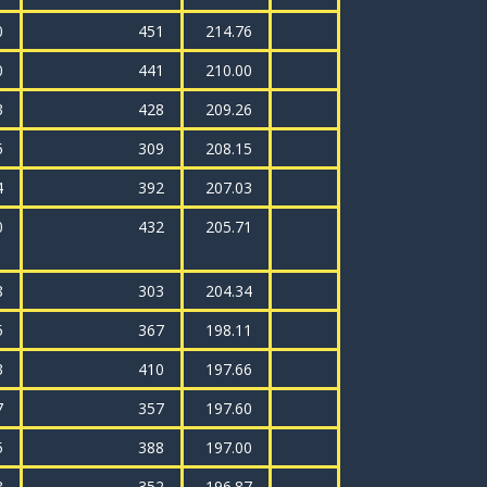
0
451
214.76
0
441
210.00
3
428
209.26
5
309
208.15
4
392
207.03
0
432
205.71
8
303
204.34
5
367
198.11
3
410
197.66
7
357
197.60
5
388
197.00
8
352
196.87