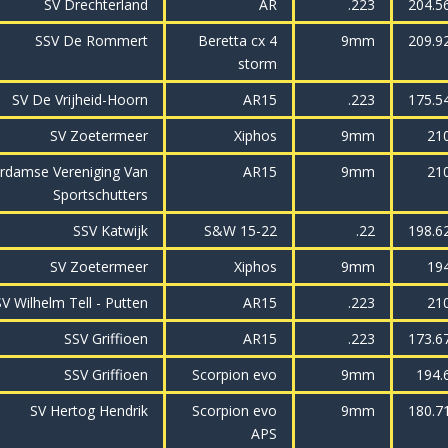
SV Drechterland
AR
.223
204.5
SSV De Rommert
Beretta cx 4
9mm
209.9
storm
SV De Vrijheid-Hoorn
AR15
.223
175.5
SV Zoetermeer
Xiphos
9mm
21
rdamse Vereniging Van
AR15
9mm
21
Sportschutters
SSV Katwijk
S&W 15-22
.22
198.6
SV Zoetermeer
Xiphos
9mm
19
V Wilhelm Tell - Putten
AR15
.223
21
SSV Griffioen
AR15
.223
173.6
SSV Griffioen
Scorpion evo
9mm
194.
SV Hertog Hendrik
Scorpion evo
9mm
180.7
APS