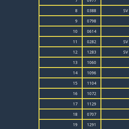
7
0977
8
0388
SV
9
0798
10
0614
11
0282
SV
12
1283
SV
13
1060
14
1096
15
1104
16
1072
17
1129
18
0707
19
1291