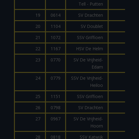
Tell - Putten
19
0614
SV Drachten
MP
20
1104
SV Doublet
AR1
21
1072
SSV Griffioen
AR1
22
1167
HSV De Helm
AR1
23
0770
SV De Vrijheid-
AR1
Edam
24
0779
SSV De Vrijheid-
AR1
Heiloo
25
1151
SSV Griffioen
AR1
26
0798
SV Drachten
SI
27
0967
SV De Vrijheid-
AR1
Hoorn
28
0818
SSV Katwijk
MP1