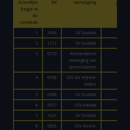
Scorelijst
lid
vereniging
gewee
Dagje in
de
zandbak
1
1060
SV Doublet
AR1
2
1112
SV Doublet
AR1
3
0733
Amsterdamse
AR1
Vereniging Van
Sportschutters
4
0938
SSV De Vrijheid-
CZ EV
Heiloo
5
0988
SV Doublet
JP
6
0977
SSV Katwijk
MP1
7
1025
SV Doublet
AR1
8
0825
SSV Noord-
AR1