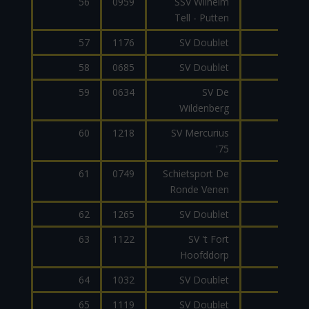
56
0959
SSV Wilhelm
AR1
Tell - Putten
57
1176
SV Doublet
AR1
58
0685
SV Doublet
AR1
59
0634
SV De
AR1
Wildenberg
60
1218
SV Mercurius
AK4
'75
61
0749
Schietsport De
LUV
Ronde Venen
62
1265
SV Doublet
PW
63
1122
SV 't Fort
FOXO
Hoofddorp
64
1032
SV Doublet
MP1
65
1119
SV Doublet
SAIG