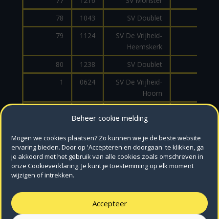
77
1216
SV Monster
AR1
78
1043
SV Doublet
AR1
79
1124
SV De Vrijheid-
AR1
Heemskerk
80
1238
SV Doublet
AR1
1
0624
SV De Vrijheid-
AR1
Hoorn
2
0967
SV De Vrijheid-
AR1
Beheer cookie melding
Hoorn
Mogen we cookies plaatsen? Zo kunnen we je de beste website
3
1199
SSV De Vrijheid-
WINCHESTE
ervaring bieden. Door op 'Accepteren en doorgaan' te klikken, ga
Heiloo
9
je akkoord met het gebruik van alle cookies zoals omschreven in
onze Cookieverklaring. Je kunt je toestemming op elk moment
4
0380
SV Doublet
30M
wijzigen of intrekken.
1192
SV Doublet
COL
Accepteer