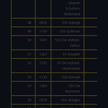
Geweer
Schutters
Nederland
48
0822
SSV Katwijk
AR1
49
1156
SSV Griffioen
AR1
50
1041
SSV De Vrijheid-
MP1
Heiloo
51
1207
SV Doublet
MP
52
1232
SV De Vrijheid-
MP1
Heemskerk
53
1133
SSV Katwijk
XIPHO
54
1263
SSV De
A
Rommert
55
0379
HSV (België)
AR1