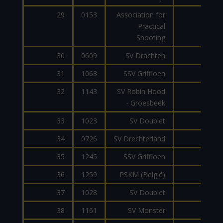
29
0153
Association for
AR1
Practical
Shooting
30
0609
SV Drachten
JP
31
1063
SSV Griffioen
AR1
32
1143
SV Robin Hood
PC
- Groesbeek
33
1023
SV Doublet
AR1
34
0726
SV Drechterland
LAMA
35
1245
SSV Griffioen
MP1
36
1259
PSKM (België)
AR1
37
1028
SV Doublet
MP
38
1161
SV Monster
AR1