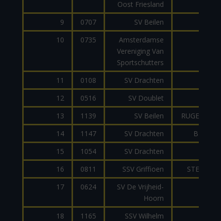
Oost Friesland
9
0707
SV Beilen
AR1
10
0735
Amsterdamse
AR1
Vereniging Van
Sportschutters
11
0108
SV Drachten
AR1
12
0516
SV Doublet
AR1
13
1139
SV Beilen
RUGER 10/2
14
1147
SV Drachten
BERETT
15
1054
SV Drachten
MP1
16
0811
SSV Griffioen
STEYR AU
17
0624
SV De Vrijheid-
AR1
Hoorn
18
1165
SSV Wilhelm
MP1