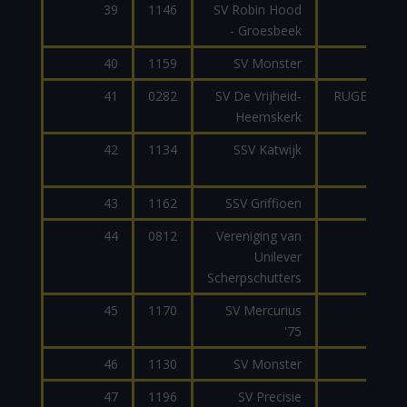
39
1146
SV Robin Hood
AD
- Groesbeek
40
1159
SV Monster
AR1
41
0282
SV De Vrijheid-
RUGER 10/2
Heemskerk
42
1134
SSV Katwijk
BA
43
1162
SSV Griffioen
AR1
44
0812
Vereniging van
AR1
Unilever
Scherpschutters
45
1170
SV Mercurius
AR1
'75
46
1130
SV Monster
AR1
47
1196
SV Precisie
JP