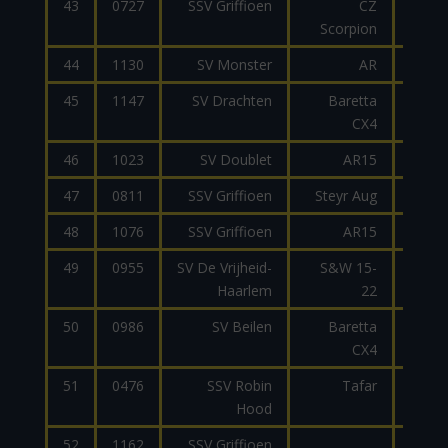
43
0727
SSV Griffioen
CZ
9
Scorpion
44
1130
SV Monster
AR
9
45
1147
SV Drachten
Baretta
9
CX4
46
1023
SV Doublet
AR15
2
47
0811
SSV Griffioen
Steyr Aug
9
48
1076
SSV Griffioen
AR15
2
49
0955
SV De Vrijheid-
S&W 15-
Haarlem
22
50
0986
SV Beilen
Baretta
9
CX4
51
0476
SSV Robin
Tafar
9
Hood
52
1162
SSV Griffioen
9