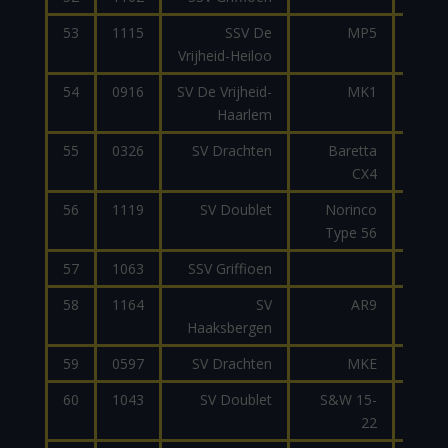
53
1115
SSV De
MP5
9
Vrijheid-Heiloo
54
0916
SV De Vrijheid-
MK1
9
Haarlem
55
0326
SV Drachten
Baretta
9
CX4
56
1119
SV Doublet
Norinco
7
Type 56
57
1063
SSV Griffioen
9
58
1164
SV
AR9
9
Haaksbergen
59
0597
SV Drachten
MKE
9
60
1043
SV Doublet
S&W 15-
22