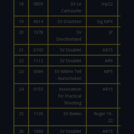
18
0805
SV Le
mp22
Cartouche
19
0614
SV Drachten
Sig MPX
9
20
1078
SV
JP
9
Drechterland
21
0743
SV Doublet
AR15
300B
22
1112
SV Doublet
AR9
9
23
0569
SV Willem Tell
MP5
9
- Bunschoten
24
0153
Association
AR15
2
for Practical
Shooting
25
1139
SV Beilen
Ruger 10-
22
26
1060
SV Doublet
AR15
2