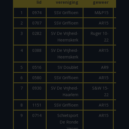
lid
vereniging
geweer
kalib
1
0974
SSV Griffioen
M&P15
2
0707
SSV Griffioen
AR15
2
3
0282
SV De Vrijheid-
Ruger 10-
Heemskerk
22
4
0388
SV De Vrijheid-
AR15
Heemskerk
5
0516
SV Doublet
AR9
9
6
0580
SSV Griffioen
AR15
2
7
0930
SV De Vrijheid-
S&W 15-
Haarlem
22
8
1151
SSV Griffioen
AR15
2
9
0714
Schietsport
AR15
9
De Ronde
Venen