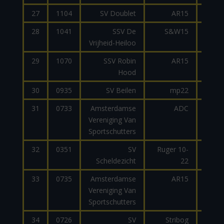
27
1104
SV Doublet
AR15
2
28
1041
SSV De
S&W15
Vrijheid-Heiloo
29
1070
SSV Robin
AR15
2
Hood
30
0935
SV Beilen
mp22
31
0733
Amsterdamse
ADC
9
Vereniging Van
Sportschutters
32
0351
SV
Ruger 10-
Scheldezicht
22
33
0735
Amsterdamse
AR15
9
Vereniging Van
Sportschutters
34
0726
SV
Stribog
9