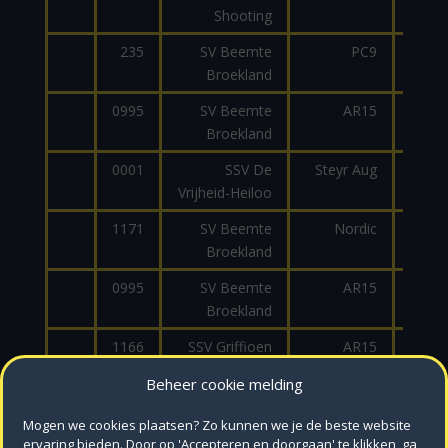
Shooting
235
SV Beemte
PC9
9
Broekland
0995
SV Beemte
AR15
2
Broekland
0001
SSV De
Steyr Aug
9
Vrijheid-Heiloo
1171
SV Beemte
Nordic
9
Broekland
0995
SV Beemte
AR15
2
Broekland
1166
SSV Griffioen
AR15
2
0235
SV Beemte
AR15
2
Beheer cookie melding
Broekland
Mogen we cookies plaatsen? Zo kunnen we je de beste website
1174
SV Beemte
M4
2
ervaring bieden. Door op 'Accepteren en doorgaan' te klikken, ga