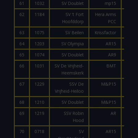
61
1032
SV Doublet
mp15
62
1184
SV 't Fort
Hera Arms
9
Hoofddorp
PCC
63
1075
SV Beilen
Krissfactor
9
64
1203
SV Olympia
AR15
9
65
1074
SV Doublet
AR9
9
66
1031
SV De Vrijheid-
BMT
9
Heemskerk
67
1229
SSV De
M&P15
Vrijheid-Heiloo
68
1210
SV Doublet
M&P15
69
1219
SSV Robin
AR
9
Hood
70
0718
SV
AR15
2