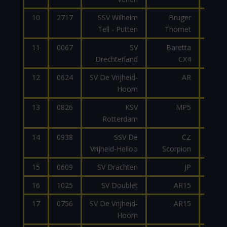
10
2717
SSV Wilhelm
Bruger
9
Tell - Putten
Thomet
11
0067
SV
Baretta
9
Drechterland
CX4
12
0624
SV De Vrijheid-
AR
9
Hoorn
13
0826
KSV
MP5
9
Rotterdam
14
0938
SSV De
CZ
9
Vrijheid-Heiloo
Scorpion
15
0609
SV Drachten
JP
9
16
1025
SV Doublet
AR15
2
17
0756
SV De Vrijheid-
AR15
2
Hoorn