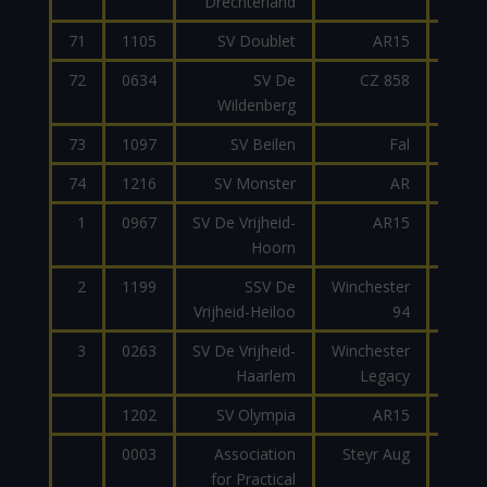
Drechterland
71
1105
SV Doublet
AR15
2
72
0634
SV De
CZ 858
7
Wildenberg
73
1097
SV Beilen
Fal
7
74
1216
SV Monster
AR
9
1
0967
SV De Vrijheid-
AR15
2
Hoorn
2
1199
SSV De
Winchester
Vrijheid-Heiloo
94
3
0263
SV De Vrijheid-
Winchester
.45
Haarlem
Legacy
1202
SV Olympia
AR15
2
0003
Association
Steyr Aug
9
for Practical